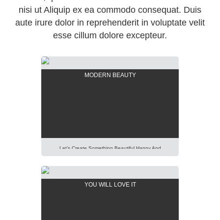
nisi ut Aliquip ex ea commodo consequat. Duis
aute irure dolor in reprehenderit in voluptate velit
esse cillum dolore excepteur.
MODERN BEAUTY
Let’s Create Something Beautiful Happy And
Pleasant Out Of It. Imagination Is More Important
Than Knowledge. Focus On Creativity And Make Your
Presentation Perfect. Lorem Ipsum Dolor Sit Amet,
YOU WILL LOVE IT
Consectetur Adipisicing Elit, Sed Do Eiusmod Tempor
Incididunt Ut Labore Et Dolore Magna Aliqua. Ut Enim
Ad Minim Veniam, Quis Nostrud Exercitation Ullamco