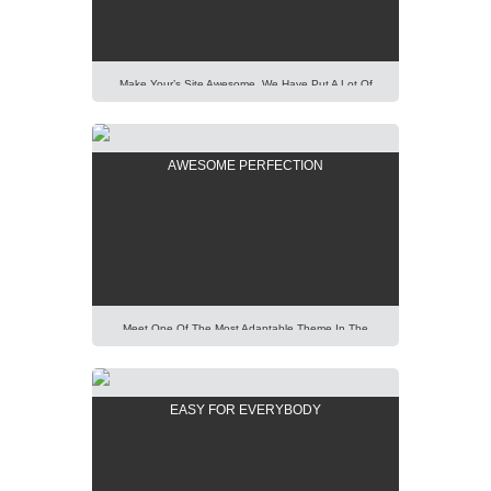
Laboris Nisi Ut Aliquip […]
Make Your’s Site Awesome. We Have Put A Lot Of
Effort Into Building Our New AIT Page Builder Of
Highest Standard And Performance. It Is All For You
To Help You. Lorem Ipsum Dolor Sit Amet,
AWESOME PERFECTION
Consectetur Adipisicing Elit, Sed Do Eiusmod Tempor
Incididunt Ut Labore Et Dolore Magna Aliqua. Ut Enim
Ad Minim Veniam, […]
Meet One Of The Most Adaptable Theme In The
World. Using Our Predefined Elements You Can Build
Easily Any Professional Looking Website Today.
Lorem Ipsum Dolor Sit Amet, Consectetur Adipisicing
EASY FOR EVERYBODY
Elit, Sed Do Eiusmod Tempor Incididunt Ut Labore Et
Dolore Magna Aliqua. Ut Enim Ad Minim Veniam, Quis
Nostrud Exercitation Ullamco Laboris Nisi Ut Aliquip