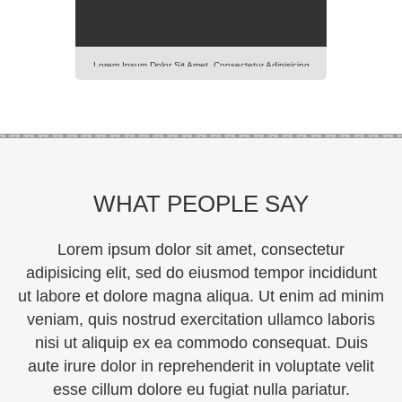
Lorem Ipsum Dolor Sit Amet, Consectetur Adipisicing
Elit, Sed Do Eiusmod Tempor Incididunt Ut Labore Et
Dolore Magna Aliqua. Ut Enim Ad Minim Veniam, Quis
Nostrud Exercitation Ullamco Laboris Nisi Ut Aliquip Ex
Ea Commodo Consequat. Duis Aute Irure Dolor In
Reprehenderit In Voluptte Velit. Lorem Ipsum Dolor Sit
Amet, Consectetur Adipisicing Elit, Sed Do […]
WHAT PEOPLE SAY
Lorem ipsum dolor sit amet, consectetur
adipisicing elit, sed do eiusmod tempor incididunt
ut labore et dolore magna aliqua. Ut enim ad minim
veniam, quis nostrud exercitation ullamco laboris
nisi ut aliquip ex ea commodo consequat. Duis
aute irure dolor in reprehenderit in voluptate velit
esse cillum dolore eu fugiat nulla pariatur.